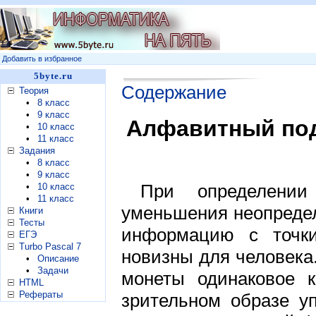
Добавить в избранное
5byte.ru
Содержание
Теория
•
8 класс
•
9 класс
Алфавитный под
•
10 класс
•
11 класс
Задания
•
8 класс
•
9 класс
При определении
•
10 класс
•
11 класс
уменьшения неопреде
Книги
Тесты
информацию с точки
ЕГЭ
Turbo Pascal 7
новизны для человека.
•
Описание
•
Задачи
монеты одинаковое 
HTML
Рефераты
зрительном образе у