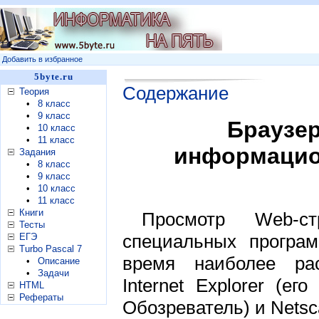
Добавить в избранное
5byte.ru
Содержание
Теория
•
8 класс
•
9 класс
Браузер
•
10 класс
•
11 класс
информацио
Задания
•
8 класс
•
9 класс
•
10 класс
•
11 класс
Книги
Просмотр Web-с
Тесты
специальных програм
ЕГЭ
Turbo Pascal 7
время наиболее рас
•
Описание
•
Задачи
Internet Explorer (е
HTML
Рефераты
Обозреватель) и Netsc