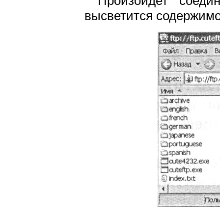
Произойдет соеди
высветится содержимое