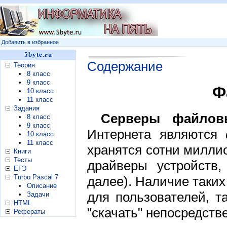
Добавить в избранное
5byte.ru
Содержание
Теория
•
8 класс
•
9 класс
Ф
•
10 класс
•
11 класс
Задания
Серверы файлов
•
8 класс
•
9 класс
Интернета являются
•
10 класс
•
11 класс
хранятся сотни милли
Книги
Тесты
драйверы устройств
ЕГЭ
Turbo Pascal 7
далее). Наличие таки
•
Описание
для пользователей, 
•
Задачи
HTML
"скачать" непосредств
Рефераты