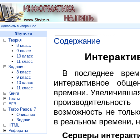
Добавить в избранное
5byte.ru
Содержание
Теория
•
8 класс
•
9 класс
Интеракти
•
10 класс
•
11 класс
Задания
В последнее врем
•
8 класс
•
9 класс
интерактивное общ
•
10 класс
•
11 класс
времени. Увеличившая
Книги
Тесты
производительнос
ЕГЭ
Turbo Pascal 7
возможность не толь
•
Описание
в реальном времени, н
•
Задачи
HTML
Рефераты
Серверы интеракт