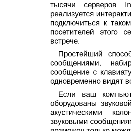
тысячи серверов In
реализуется интеракт
подключиться к тако
посетителей этого с
встрече.
Простейший спос
сообщениями, наб
сообщение с клавиату
одновременно видят вс
Если ваш компьют
оборудованы звуково
акустическими кол
звуковыми сообщениям
возможен только межд