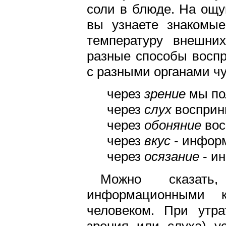
соли в блюде. На ощуп
вы узнаете знакомые
температуру внешних
разные способы восп
с разными органами чу
через
зрение
мы по
через
слух
восприн
через
обоняние
вос
через
вкус
- инфор
через
осязание
- и
Можно сказать
информационными
человеком. При утра
зрения или слуха) у