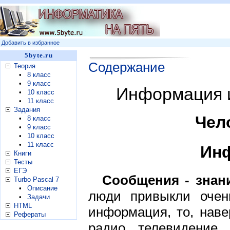
Добавить в избранное
5byte.ru
Содержание
Теория
•
8 класс
•
9 класс
Информация 
•
10 класс
•
11 класс
Задания
Чел
•
8 класс
•
9 класс
•
10 класс
•
11 класс
Инф
Книги
Тесты
ЕГЭ
Сообщения - знан
Turbo Pascal 7
•
Описание
люди привыкли очень
•
Задачи
HTML
информация, то, наве
Рефераты
радио, телевидение,