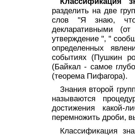
Классификация зн
разделить на две гру
слов "Я знаю, что.
декларативными (от
утверждение ", " сообщ
определенных явлен
событиях (Пушкин ро
(Байкал - самое глуб
(теорема Пифагора).
Знания второй групп
называются процеду
достижения какой-л
перемножить дроби, в
Классификация зна