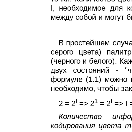
I, необходимое для к
между собой и могут 
В простейшем случа
серого цвета) палит
(черного и белого). К
двух состояний - "ч
формуле (1.1) можно 
необходимо, чтобы зак
I
1
I
2 = 2
=> 2
= 2
=> I 
Количество инфо
кодирования цвета т