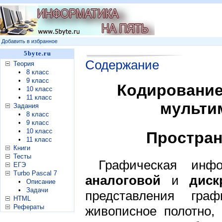
Добавить в избранное
5byte.ru
Содержание
Теория
•
8 класс
•
9 класс
Кодирование
•
10 класс
•
11 класс
мульти
Задания
•
8 класс
•
9 класс
•
10 класс
Простран
•
11 класс
Книги
Тесты
Графическая инф
ЕГЭ
Turbo Pascal 7
аналоговой
и
диск
•
Описание
•
Задачи
представления гра
HTML
Рефераты
живописное полотно, 