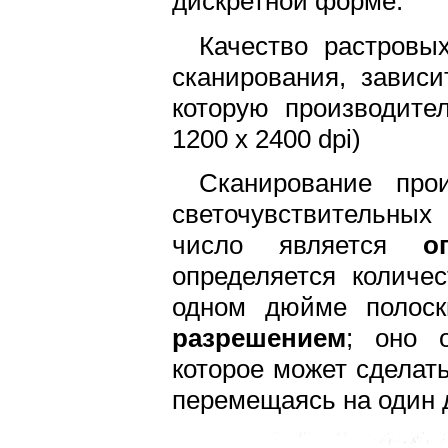
дискретной форме.
Качество растровы
сканирования, завис
которую производите
1200 х 2400 dpi)
Сканирование про
светочувствительных
число является
о
определяется количе
одном дюйме полоск
разрешением
; оно о
которое может сделат
перемещаясь на один д