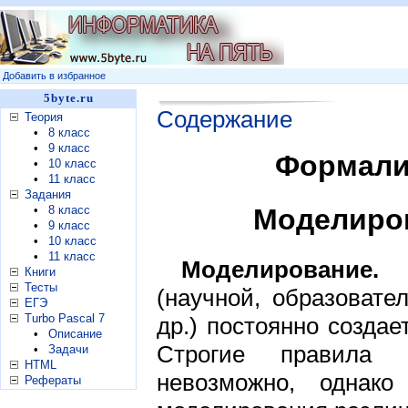
Добавить в избранное
5byte.ru
Содержание
Теория
•
8 класс
•
9 класс
Формали
•
10 класс
•
11 класс
Задания
Моделиров
•
8 класс
•
9 класс
•
10 класс
•
11 класс
Моделирование.
Ч
Книги
Тесты
(научной, образовате
ЕГЭ
Turbo Pascal 7
др.) постоянно созда
•
Описание
Строгие правила 
•
Задачи
HTML
невозможно, однако
Рефераты