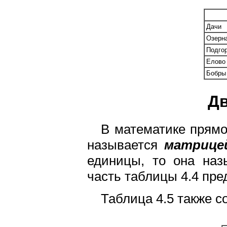
Дачи
Озерн
Подго
Елово
Бобры
Д
В математике прямо
называется
матрице
единицы, то она на
часть таблицы 4.4 пре
Таблица 4.5 также с