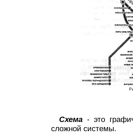
Ри
Схема
- это графич
сложной системы.