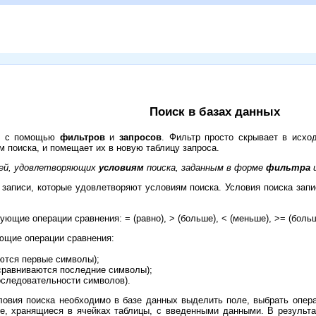
Поиск в базах данных
ся с помощью
фильтров
и
запросов
. Фильтр просто скрывает в исхо
 поиска, и помещает их в новую таблицу запроса.
сей, удовлетворяющих
условиям
поиска, заданным в форме
фильтра
 записи, которые удовлетворяют условиям поиска. Условия поиска зап
ие операции сравнения: = (равно), > (больше), < (меньше), >= (больше
ющие операции сравнения:
ются первые символы);
сравниваются последние символы);
следовательности символов).
ловия поиска необходимо в базе данных выделить поле, выбрать опер
е, хранящиеся в ячейках таблицы, с введенными данными. В результа