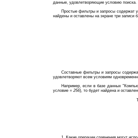
данные, удовлетворяющие условию поиска.
Простые фильтры и запросы содержат ус
найдены и оставлены на экране три записи ба
Составные фильтры и запросы содержат
удовлетворяют всем условиям одновременн
Например, если в базе данных "Компью
условие
= 256
), то будет найдена и оставлен
1. Какие операции сравнения могут исп