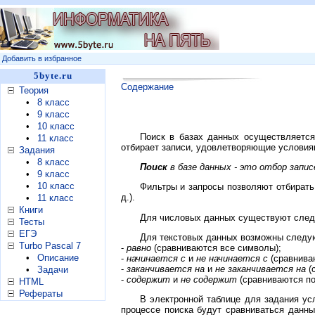
Добавить в избранное
5byte.ru
Содержание
Теория
•
8 класс
•
9 класс
•
10 класс
Поиск в базах данных осуществляет
•
11 класс
отбирает записи, удовлетворяющие условиям
Задания
•
8 класс
Поиск
в базе данных - это отбор запи
•
9 класс
•
10 класс
Фильтры и запросы позволяют отбирать
д.).
•
11 класс
Книги
Для числовых данных существуют следующ
Тесты
ЕГЭ
Для текстовых данных возможны следу
Turbo Pascal 7
-
равно
(сравниваются все символы);
•
Описание
-
начинается с
и
не начинается с
(сравнива
-
заканчивается на
и
не заканчивается на
(
•
Задачи
-
содержит
и
не содержит
(сравниваются по
HTML
Рефераты
В электронной таблице для задания ус
процессе поиска будут сравниваться данны