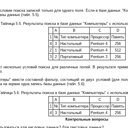
ловие поиска записей только для одного поля. Если в базе данных "Ко
зы данных (табл. 5.5).
Таблица 5.5. Результаты поиска в базе данных "Компьютеры" с использ
A
B
C
D
1
№
Тип компьютера
Процессор
Память
4
3
Настольный
Pentium 4
256
2
1
Настольный
Pentium 4
512
3
2
Портативный
Pentium 3
256
 несколько условий поиска для различных полей. В результате примен
о.
теры" ввести составной фильтр, состоящий из двух условий (для по
а на экране одна запись базы данных (табл. 5.6).
Таблица 5.6. Результаты поиска в базе данных "Компьютеры" с использо
A
B
C
D
1
№
Тип компьютера
Процессор
Память
4
3
Настольный
Pentium 4
256
Контрольные вопросы
ользоваться для числовых данных? Для текстовых данных?