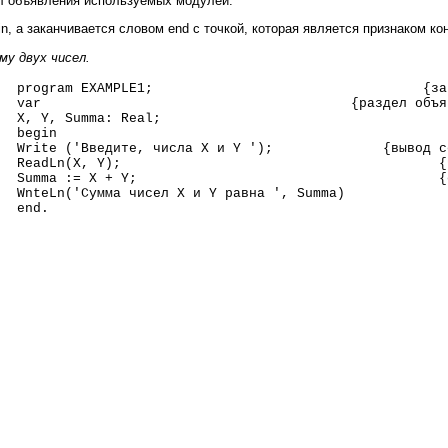
ел объявления используемых модулей.
n, а заканчивается словом end с точкой, которая является признаком ко
у двух чисел.
program EXAMPLE1;
{за
var
{раздел объя
X, Y, Summa: Real;
begin
Write ('Введите, числа X и Y ');
{вывод с
ReadLn(X, Y);
{
Summa := X + Y;
{
WnteLn('Сумма чисел X и Y равна ', Summa)
end.