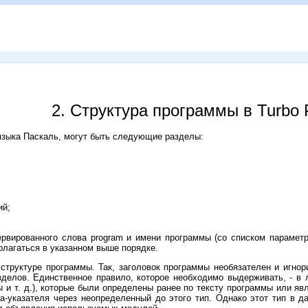
2. Структура программы в Turbo 
языка Паскаль, могут быть следующие разделы:
ий;
ервированного слова program и имени программы (со списком параметр
олагаться в указанном выше порядке.
 структуре программы. Так, заголовок программы необязателен и игно
зделов. Единственное правило, которое необходимо выдерживать, - в
ы и т. д.), которые были определены ранее по тексту программы или 
-указателя через неопределенный до этого тип. Однако этот тип в д