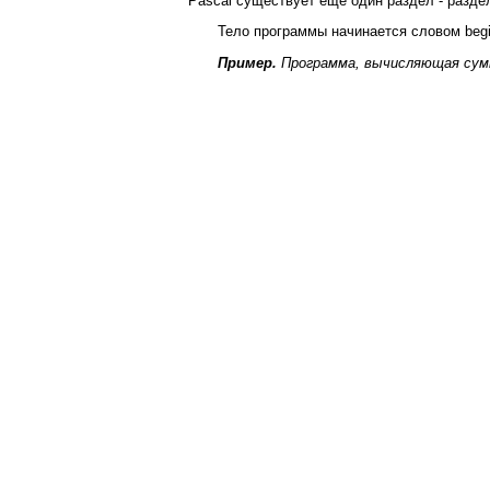
Pascal существует еще один раздел - разд
Тело программы начинается словом begi
Пример.
Программа, вычисляющая сумм