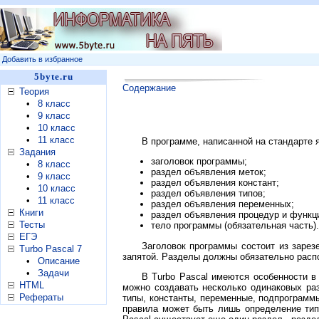
Добавить в избранное
5byte.ru
Содержание
Теория
•
8 класс
•
9 класс
•
10 класс
•
11 класс
В программе, написанной на стандарте 
Задания
заголовок программы;
•
8 класс
раздел объявления меток;
•
9 класс
раздел объявления констант;
•
10 класс
раздел объявления типов;
•
11 класс
раздел объявления переменных;
Книги
раздел объявления процедур и функц
Тесты
тело программы (обязательная часть).
ЕГЭ
Заголовок программы состоит из зарез
Turbo Pascal 7
запятой. Разделы должны обязательно расп
•
Описание
•
Задачи
В Turbo Pascal имеются особенности в
HTML
можно создавать несколько одинаковых ра
Рефераты
типы, константы, переменные, подпрограмм
правила может быть лишь определение типа