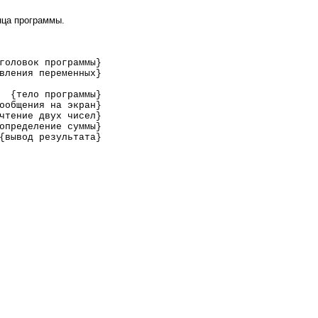
нца программы.
головок программы}
вления переменных}
{тело программы}
ообщения на экран}
чтение двух чисел}
определение суммы}
{вывод результата}