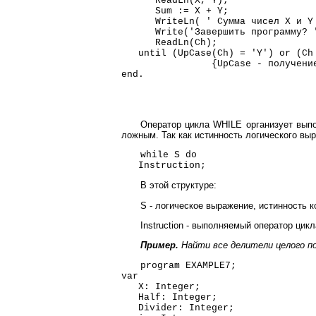
ReadLn(X, Y);
Sum := X + Y;
WriteLn( ' Сумма чисел X и Y р
Write('Завершить программу? 
ReadLn(Ch);
until (UpCase(Ch) = 'Y') or (Ch 
{UpCase - получение заг
end.
Оператор цикла WHILE организует выпо
ложным. Так как истинность логического выр
while S do
Instruction;
В этой структуре:
S - логическое выражение, истинность к
Instruction - выполняемый оператор цикл
Пример.
Найти все делители целого по
program EXAMPLE7;
var
X: Integer;
Half: Integer;
Divider: Integer;