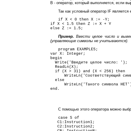
В - оператор, который выполняется, если в
Так как условный оператор IF является 
if X < 0 then X := -Y;
if X < 1.5 then Z := X + Y
else Z := 1.5;
Пример.
Ввести целое число и вывес
(управляющие символы не учитываются).
program EXAMPLE5;
var X: Integer;
begin
Write('Введите целое число: ');
ReadLn(X);
if (X > 31) and (X < 256) then
WriteLn('Соответствующий симво
else
WriteLn('Такого символа НЕТ'
end.
С помощью этого оператора можно выбра
case S of
C1:Instruction1;
C2:Instruction2;
CN: InstructionN;