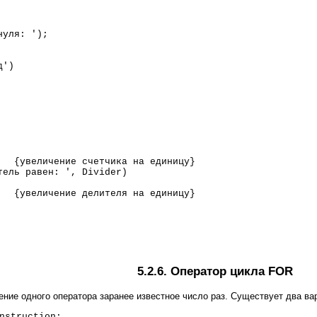
уля: ');
')
счетчика на единицу}
авен: ', Divider)
ие делителя на единицу}
5.2.6. Оператор цикла FOR
ние одного оператора заранее известное число раз. Существует два ва
nstruction;