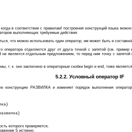
 когда в соответствии с правилам! построения конструкций языка можно
ераторов выполняющих требуемые действия.
ться, что можно использовать один оператор, им может быть и составно
 оператора отделяются друг от друга точкой с запятой (см. пример в 
 не является отдельным предложением, то перед ним точку с запятой м
мы, т. к. оно заключено в операторные скобки begin и end, тоже являет
5.2.2. Условный оператор IF
ую конструкцию РАЗВИЛКА и изменяет порядок выполнения операторо
ка}
звилка}
ость которого проверяется;
ражение S истинно;