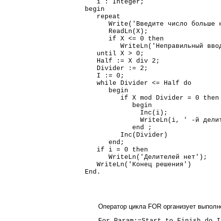
i : Integer;
begin
repeat
Write('Введите число больше н
ReadLn(X);
if X <= 0 then
WriteLn('Неправильный ввод
until X > 0;
Half := X div 2;
Divider := 2;
I := 0;
while Divider <= Half do
begin
if X mod Divider = 0 then
begin
Inc(i); {увеличение 
WriteLn(i, ' -й делитель р
end ;
Inc(Divider) {увеличен
end;
if i = 0 then
WriteLn('Делителей нет');
WriteLn('Конец решения')
End.
Оператор цикла FOR организует выполне
For Param:=Start to Finish do I