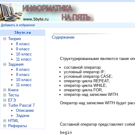
Добавить в избранное
5byte.ru
Содержание
Теория
•
8 класс
•
9 класс
•
10 класс
Структурированными являются такие опе
•
11 класс
Задания
составной оператор;
•
8 класс
условный оператор IF;
•
9 класс
условный оператор CASE;
•
10 класс
оператор цикла REPEAT;
•
11 класс
оператор цикла WHILE;
оператор цикла FOR;
Книги
оператор над записями WITH.
Тесты
ЕГЭ
Оператор над записями WITH будет расс
Turbo Pascal 7
•
Описание
•
Задачи
HTML
Составной оператор представляет собой
Рефераты
begin