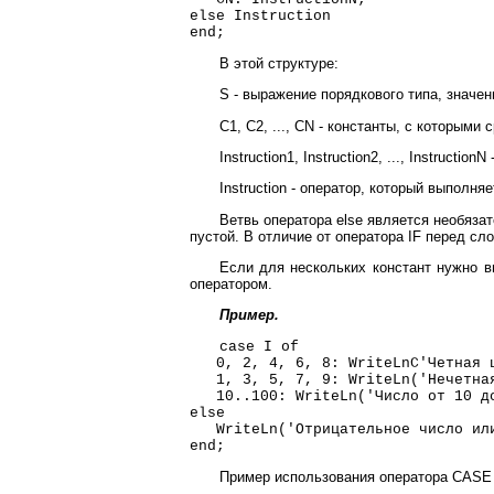
else Instruction
end;
В этой структуре:
S - выражение порядкового типа, значен
C1, C2, ..., CN - константы, с которыми
Instruction1, Instruction2, ..., Instruc
Instruction - оператор, который выполня
Ветвь оператора else является необязат
пустой. В отличие от оператора IF перед сло
Если для нескольких констант нужно в
оператором.
Пример.
case I of
0, 2, 4, 6, 8: WriteLnC'Четная ц
1, 3, 5, 7, 9: WriteLn('Нечетная
10..100: WriteLn('Число от 10 до
else
WriteLn('Отрицательное число или
end;
Пример использования оператора CASE п