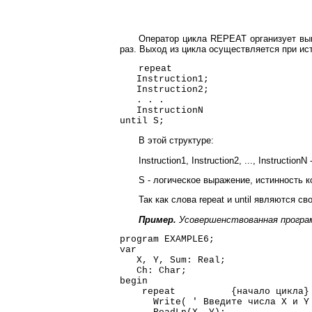
Оператор цикла REPEAT организует вып
раз. Выход из цикла осуществляется при ист
repeat
Instruction1;
Instruction2;
. . .
InstructionN
until S;
В этой структуре:
Instruction1, Instruction2, ..., Instruc
S - логическое выражение, истинность к
Так как слова repeat и until являются с
Пример.
Усовершенствованная программ
program EXAMPLE6;
var
X, Y, Sum: Real;
Ch: Char;
begin
repeat {начало цикла}
Write( ' Введите числа Х и Y 