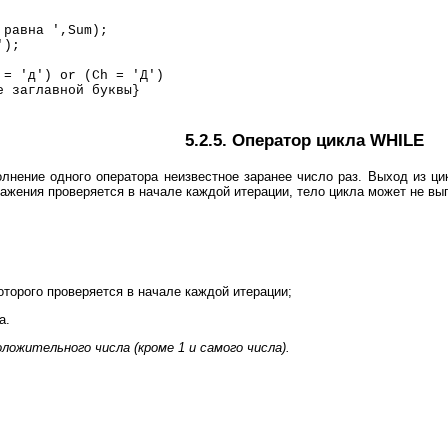
авна ',Sum);
');
= 'д') or (Ch = 'Д')
лавной буквы}
5.2.5. Оператор цикла WHILE
лнение одного оператора неизвестное заранее число раз. Выход из ци
ажения проверяется в начале каждой итерации, тело цикла может не вып
оторого проверяется в начале каждой итерации;
а.
ложительного числа (кроме 1 и самого числа).