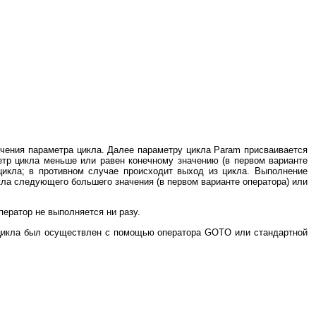
начения параметра цикла. Далее параметру цикла Param присваивается
метр цикла меньше или равен конечному значению (в первом варианте
цикла; в противном случае происходит выход из цикла. Выполнение
икла следующего большего значения (в первом варианте оператора) или
оператор не выполняется ни разу.
з цикла был осуществлен с помощью оператора GOTO или стандартной