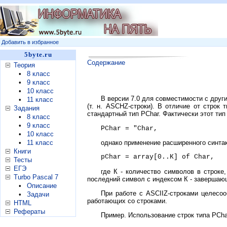
Добавить в избранное
5byte.ru
Содержание
Теория
•
8 класс
•
9 класс
•
10 класс
В версии 7.0 для совместимости с друг
•
11 класс
(т. н. ASCHZ-строки). В отличие от строк
Задания
стандартный тип PChar. Фактически этот тип 
•
8 класс
•
9 класс
PChar = "Char,
•
10 класс
однако применение расширенного синтакс
•
11 класс
Книги
pChar = array[0..К] of Char,
Тесты
ЕГЭ
где К - количество символов в строке
Turbo Pascal 7
последний символ с индексом К - завершаю
•
Описание
При работе с ASCIIZ-строками целесоо
•
Задачи
работающих со строками.
HTML
Рефераты
Пример. Использование строк типа PCha