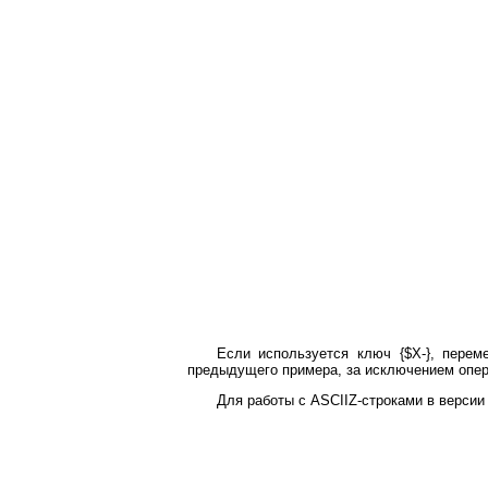
Если используется ключ {$Х-}, перем
предыдущего примера, за исключением операт
Для работы с ASCIIZ-строками в версии 7