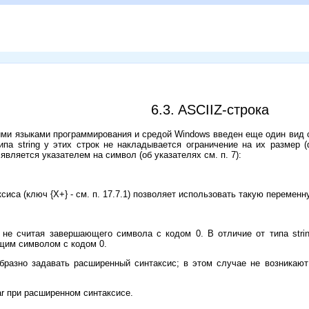
6.3. ASCIIZ-строка
ими языками программирования и средой Windows введен еще один вид 
 типа string у этих строк не накладывается ограничение на их размер
является указателем на символ (об указателях см. п. 7):
иса (ключ {Х+} - см. п. 17.7.1) позволяет использовать такую переменн
, не считая завершающего символа с кодом 0. В отличие от типа str
щим символом с кодом 0.
бразно задавать расширенный синтаксис; в этом случае не возникаю
r при расширенном синтаксисе.