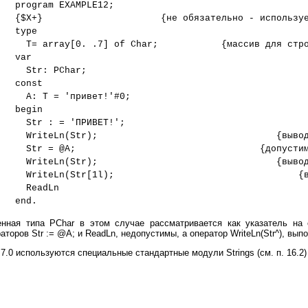
program EXAMPLE12;
{$X+}
{не обязательно - использу
type
T= array[0. .7] of Char;
{массив для стр
var
Str: PChar;
const
A: T = 'привет!'#0;
begin
Str : = 'ПРИВЕТ!';
WriteLn(Str);
{выво
Str = @А;
{допусти
WriteLn(Str);
{выво
WriteLn(Str[1l);
{
ReadLn
end.
енная типа PChar в этом случае рассматривается как указатель на
оров Str := @A; и ReadLn, недопустимы, а оператор WriteLn(Str^), вып
.0 используются специальные стандартные модули Strings (см. п. 16.2) и