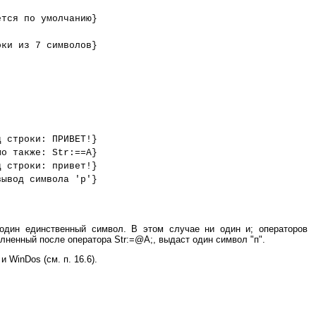
ется по умолчанию}
оки из 7 символов}
д строки: ПРИВЕТ!}
мо также: Str:==A}
д строки: привет!}
вывод символа 'р'}
 один единственный символ. В этом случае ни один и; операторов
олненный после оператора Str:=@A;, выдаст один символ "п".
 WinDos (см. п. 16.6).