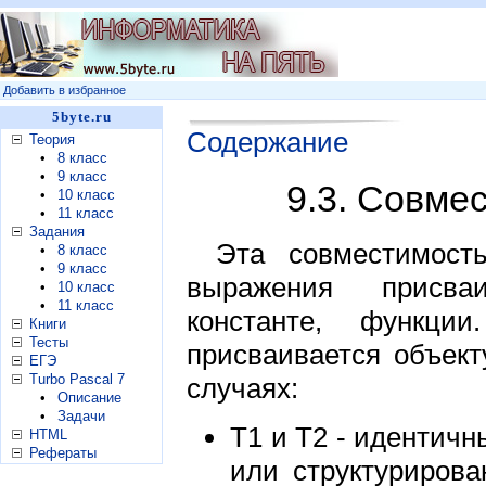
Добавить в избранное
5byte.ru
Содержание
Теория
•
8 класс
•
9 класс
9.3. Совме
•
10 класс
•
11 класс
Задания
Эта совместимость
•
8 класс
•
9 класс
выражения присваи
•
10 класс
•
11 класс
константе, функц
Книги
Тесты
присваивается объект
ЕГЭ
Turbo Pascal 7
случаях:
•
Описание
•
Задачи
Т1 и Т2 - идентич
HTML
Рефераты
или структуриров