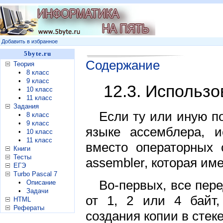
Добавить в избранное
5byte.ru
Содержание
Теория
•
8 класс
•
9 класс
12.3. Исполь
•
10 класс
•
11 класс
Задания
Если ту или иную п
•
8 класс
•
9 класс
языке ассемблера, и
•
10 класс
•
11 класс
вместо операторных с
Книги
Тесты
assembler, которая им
ЕГЭ
Turbo Pascal 7
Во-первых, все пер
•
Описание
•
Задачи
от 1, 2 или 4 байт,
HTML
Рефераты
создания копии в стеке