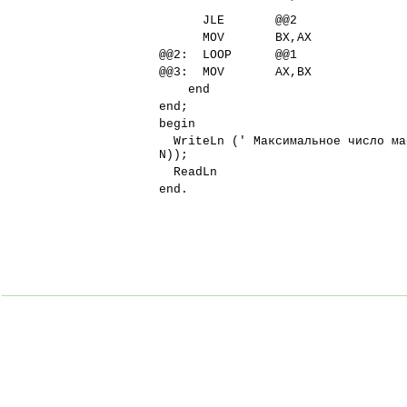
JLE @@2
MOV BX,AX
@@2: LOOP @@1
@@3: MOV AX,BX
end
end;
begin
WriteLn (' Максимальное число мас
N));
ReadLn
end.