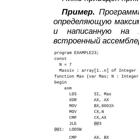
Пример.
Программ
определяющую максим
и написанную на 
встроенный ассемблер
program EXAMPLE23;
const
N = 7
Massiv : array[1..n] of Integer 
function Max (var Mas; N : Integer
begin
asm
LDS SI, Mas
XOR AX, AX
MOV BX,8001h
MOV CX,N
CMP CX,AX
JLE @@3
@@1: LODSW
CMP AX, BX