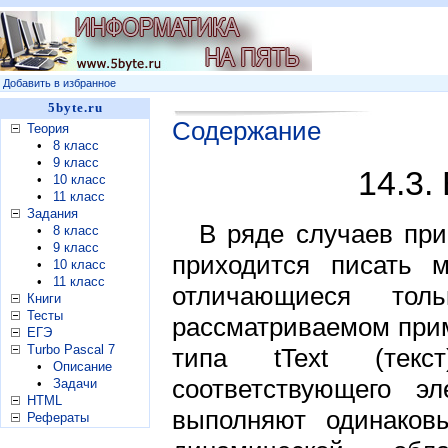
Добавить в избранное
5byte.ru
Содержание
Теория
•
8 класс
•
9 класс
14.3.
•
10 класс
•
11 класс
Задания
В ряде случаев при
•
8 класс
•
9 класс
приходится писать 
•
10 класс
•
11 класс
отличающиеся тол
Книги
Тесты
рассматриваемом приме
ЕГЭ
Turbo Pascal 7
типа tText (текс
•
Описание
соответствующего э
•
Задачи
HTML
выполняют одинаков
Рефераты