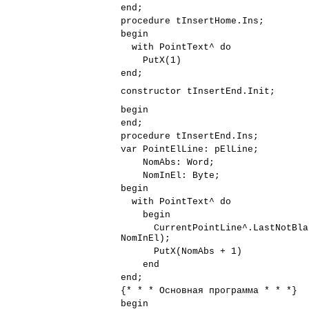
end;
procedure tInsertHome.Ins;
begin
with PointText^ do
PutX(1)
end;
constructor tInsertEnd.Init;
begin
end;
procedure tInsertEnd.Ins;
var PointElLine: pElLine;
NomAbs: Word;
NomInEl: Byte;
begin
with PointText^ do
begin
CurrentPointLine^.LastNotBlank
NomInEl);
PutX(NomAbs + 1)
end
end;
{* * * Основная программа * * *}
begin