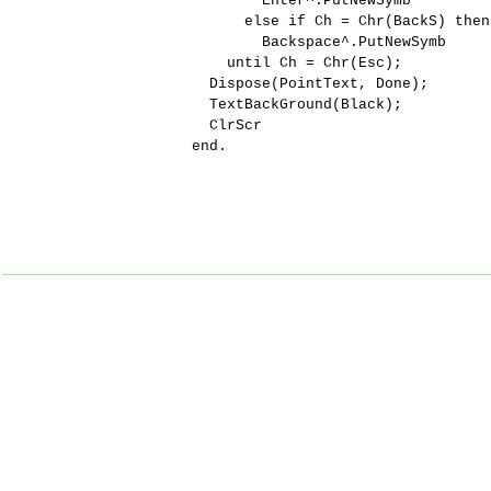
Enter^.PutNewSymb
else if Ch = Chr(BackS) then
Backspace^.PutNewSymb
until Ch = Chr(Esc);
Dispose(PointText, Done);
TextBackGround(Black);
ClrScr
end.