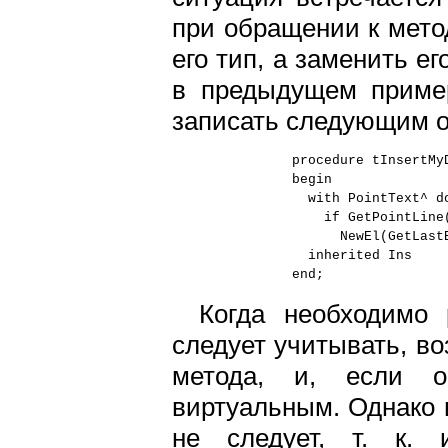
при обращении к мето
его тип, а заменить ег
в предыдущем приме
записать следующим о
procedure tInsertMy
begin
with PointText^ d
if GetPointLine(G
NewEl(GetLastEl
inherited Ins
end;
Когда необходимо 
следует учитывать, в
метода, и, если о
виртуальным. Однако 
не следует, т. к. 