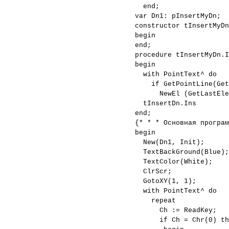
end;
var Dn1: pInsertMyDn;
constructor tInsertMyDn
begin
end;
procedure tInsertMyDn.I
begin
with PointText^ do
if GetPointLine(GetY
NewEl (GetLastElem
tInsertDn.Ins
end;
{* * * Основная програм
begin
New(Dn1, Init);
TextBackGround(Blue);
TextColor(White);
ClrScr;
GotoXY(1, 1);
with PointText^ do
repeat
Ch := ReadKey;
if Ch = Chr(0) th