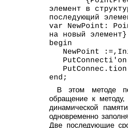
{PointPredEl -
элемент в структу
последующий элеме
var NewPoin
на новый элемент}
begin
NewPoint :=,Ini
PutConnecti'on( 
PutConnec.tion(N
end;
В этом методе пе
обращение к методу,
динамической памят
одновременно заполня
Две последующие сро