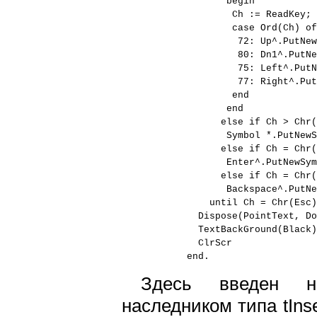
begin
Ch := ReadKey;
case Ord(Ch) of
72: Up^.PutNewS
80: Dn1^.PutNew
75: Left^.PutNew
77: Right^.PutNe
end
end
else if Ch > Chr(3
Symbol *.PutNewS
else if Ch = Chr(E
Enter^.PutNewSym
else if Ch = Chr(B
Backspace^.PutNew
until Ch = Chr(Esc)
Dispose(PointText, Do
TextBackGround(Black)
ClrScr
end.
Здесь введен н
наследником типа tIns