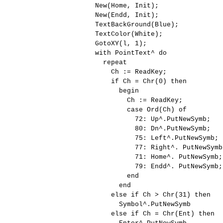
New(Home, Init);
New(Endd, Init);
TextBackGround(Blue);
TextColor(White);
GotoXY(l, 1);
with PointText^ do
repeat
Ch := ReadKey;
if Ch = Chr(0) then
begin
Ch := ReadKey;
case Ord(Ch) of
72: Up^.PutNewSymb;
80: Dn^.PutNewSymb;
75: Left^.PutNewSymb;
77: Right^. PutNewSymb
71: Home^. PutNewSymb;
79: Endd^. PutNewSymb;
end
end
else if Ch > Chr(31) then
Symbol^.PutNewSymb
else if Ch = Chr(Ent) then