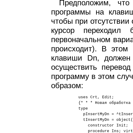
Предположим, что
программы на клавиш
чтобы при отсутствии 
курсор переходил
первоначальном вариа
происходит). В этом
клавиши Dn, должен 
осуществить перевод
программу в этом слу
образом:
uses Crt, Edit;
{* * * Новая обработка 
type
pInsertMyDn = ^tInser
tInsertMyDn = object(
constructor Init;
procedure Ins; virt