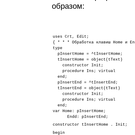
образом:
uses Crt, Edit;
{ * * * Обработка клавиш Home и En
type
pInsertHome = ^tInsertHome;
tInsertHome = object(tText)
constructor Init;
procedure Ins; virtual
end;
pInsertEnd = ^tInsertEnd;
tInsertEnd = object(tText)
constructor Init;
procedure Ins; virtual
end;
var Home: pInsertHome;
Endd: pInsertEnd;
constructor tInsertHome . Init;
begin