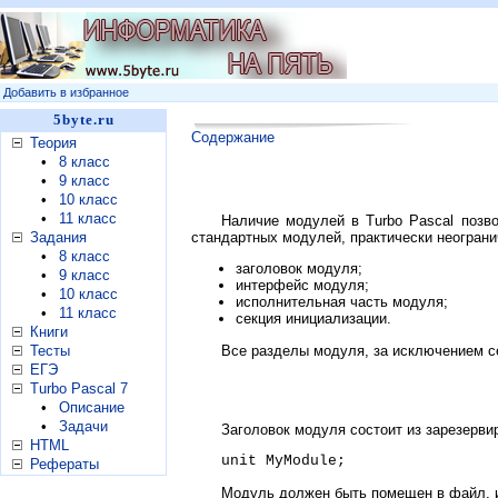
Добавить в избранное
5byte.ru
Содержание
Теория
•
8 класс
•
9 класс
•
10 класс
•
11 класс
Наличие модулей в Turbo Pascal позв
Задания
стандартных модулей, практически неогран
•
8 класс
заголовок модуля;
•
9 класс
интерфейс модуля;
•
10 класс
исполнительная часть модуля;
•
11 класс
секция инициализации.
Книги
Все разделы модуля, за исключением с
Тесты
ЕГЭ
Turbo Pascal 7
•
Описание
•
Задачи
Заголовок модуля состоит из зарезерви
HTML
unit MyModule;
Рефераты
Модуль должен быть помещен в файл, и