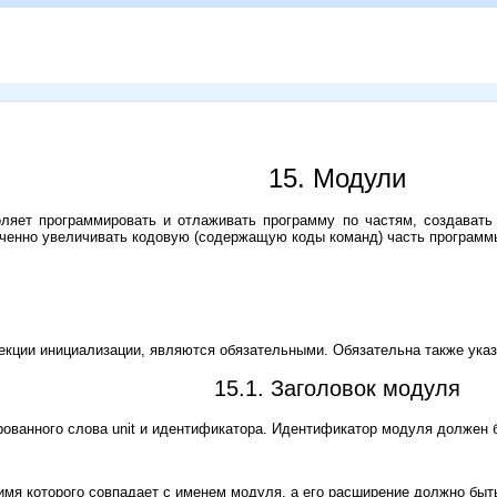
15. Модули
оляет программировать и отлаживать программу по частям, создавать
иченно увеличивать кодовую (содержащую коды команд) часть программ
екции инициализации, являются обязательными. Обязательна также ука
15.1. Заголовок модуля
рованного слова unit и идентификатора. Идентификатор модуля должен 
мя которого совпадает с именем модуля, а его расширение должно быт