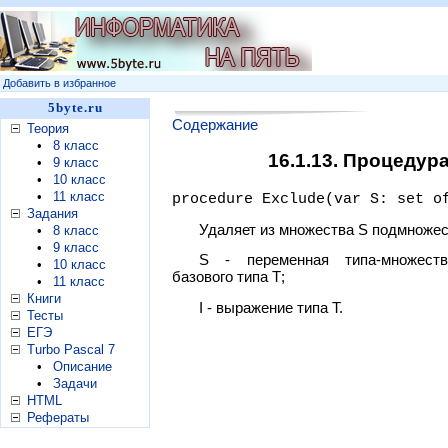
Добавить в избранное
5byte.ru
Содержание
Теория
•
8 класс
16.1.13. Процедур
•
9 класс
•
10 класс
•
11 класс
procedure Exclude(var S: set o
Задания
Удаляет из множества S подмножест
•
8 класс
•
9 класс
S - переменная типа-множеств
•
10 класс
базового типа Т;
•
11 класс
Книги
I - выражение типа Т.
Тесты
ЕГЭ
Turbo Pascal 7
•
Описание
•
Задачи
HTML
Рефераты