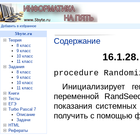
Добавить в избранное
5byte.ru
Содержание
Теория
•
8 класс
•
9 класс
16.1.2
•
10 класс
•
11 класс
Задания
procedure Randomi
•
8 класс
•
9 класс
•
10 класс
Инициализирует ге
•
11 класс
Книги
переменной RandSeed
Тесты
показания системных 
ЕГЭ
Turbo Pascal 7
получить с помощью 
•
Описание
•
Задачи
HTML
Рефераты