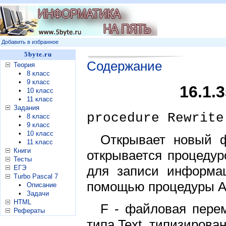
Добавить в избранное
5byte.ru
Содержание
Теория
•
8 класс
•
9 класс
16.1.
•
10 класс
•
11 класс
Задания
procedure Rewrite
•
8 класс
•
9 класс
•
10 класс
Открывает новый ф
•
11 класс
Книги
открывается процеду
Тесты
для записи информац
ЕГЭ
Turbo Pascal 7
помощью процедуры A
•
Описание
•
Задачи
HTML
F - файловая пере
Рефераты
типа Text, типизирова