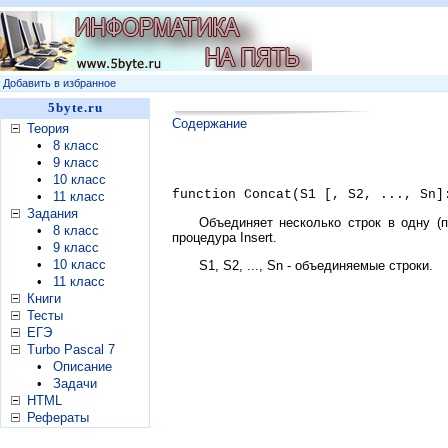
Добавить в избранное
5byte.ru
Содержание
Теория
•
8 класс
•
9 класс
•
10 класс
function Concat(S1 [, S2, ..., Sn]
•
11 класс
Задания
Объединяет несколько строк в одну (
•
8 класс
процедура Insert.
•
9 класс
•
10 класс
S1, S2, ..., Sn - объединяемые строки.
•
11 класс
Книги
Тесты
ЕГЭ
Turbo Pascal 7
•
Описание
•
Задачи
HTML
Рефераты