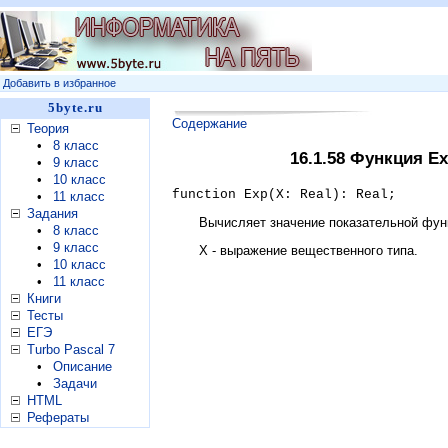
Добавить в избранное
5byte.ru
Содержание
Теория
•
8 класс
16.1.58 Функция Е
•
9 класс
•
10 класс
function Exp(X: Real): Real;
•
11 класс
Задания
Вычисляет значение показательной функ
•
8 класс
•
9 класс
X - выражение вещественного типа.
•
10 класс
•
11 класс
Книги
Тесты
ЕГЭ
Turbo Pascal 7
•
Описание
•
Задачи
HTML
Рефераты