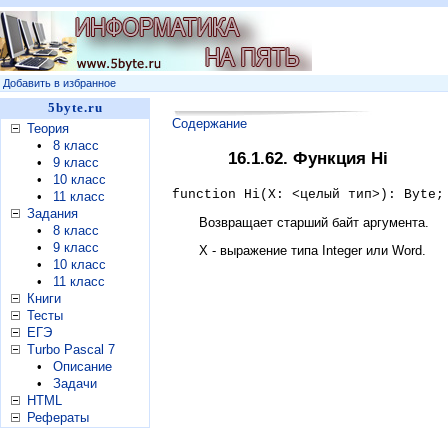
Добавить в избранное
5byte.ru
Содержание
Теория
•
8 класс
16.1.62. Функция Hi
•
9 класс
•
10 класс
function Hi(X: <целый тип>): Byte;
•
11 класс
Задания
Возвращает старший байт аргумента.
•
8 класс
•
9 класс
X - выражение типа Integer или Word.
•
10 класс
•
11 класс
Книги
Тесты
ЕГЭ
Turbo Pascal 7
•
Описание
•
Задачи
HTML
Рефераты