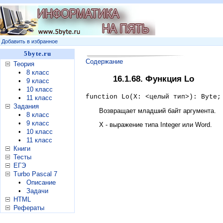
Добавить в избранное
5byte.ru
Содержание
Теория
•
8 класс
16.1.68. Функция Lo
•
9 класс
•
10 класс
function Lo(X: <целый тип>): Byte;
•
11 класс
Задания
Возвращает младший байт аргумента.
•
8 класс
•
9 класс
X - выражение типа Integer или Word.
•
10 класс
•
11 класс
Книги
Тесты
ЕГЭ
Turbo Pascal 7
•
Описание
•
Задачи
HTML
Рефераты