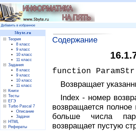
Добавить в избранное
5byte.ru
Содержание
Теория
•
8 класс
•
9 класс
16.1.
•
10 класс
•
11 класс
Задания
function ParamStr
•
8 класс
•
9 класс
•
10 класс
Возвращает указанн
•
11 класс
Книги
Index - номер возв
Тесты
ЕГЭ
возвращается полное
Turbo Pascal 7
•
Описание
больше числа пар
•
Задачи
HTML
возвращает пустую стр
Рефераты