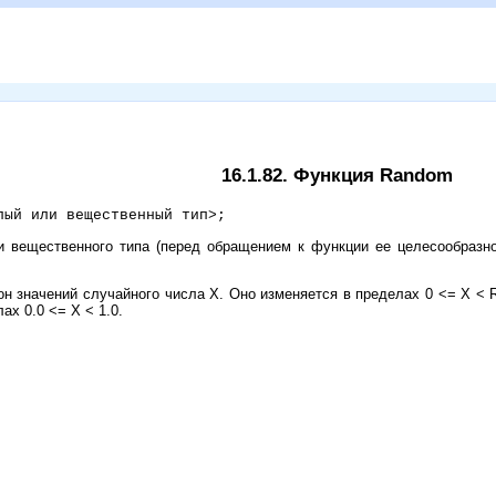
16.1.82. Функция Random
лый или вещественный тип>;
и вещественного типа (перед обращением к функции ее целесообразно
н значений случайного числа X. Оно изменяется в пределах 0 <= X < 
ах 0.0 <= X < 1.0.