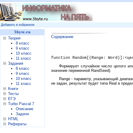
Добавить в избранное
5byte.ru
Содержание
Теория
•
8 класс
•
9 класс
•
10 класс
function Random[(Range: Word)]:<це
•
11 класс
Задания
Формирует случайное число целого ил
•
8 класс
значение переменной RandSeed).
•
9 класс
•
10 класс
Range - параметр, указывающий диапазо
не задан, результат будет типа Real в предел
•
11 класс
Книги
Тесты
ЕГЭ
Turbo Pascal 7
•
Описание
•
Задачи
HTML
Рефераты