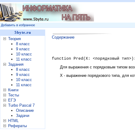
Добавить в избранное
5byte.ru
Содержание
Теория
•
8 класс
•
9 класс
•
10 класс
function Pred(X: <порядковый тип>)
•
11 класс
Задания
Для выражения с порядковым типом во
•
8 класс
•
9 класс
X - выражение порядкового типа, для к
•
10 класс
•
11 класс
Книги
Тесты
ЕГЭ
Turbo Pascal 7
•
Описание
•
Задачи
HTML
Рефераты