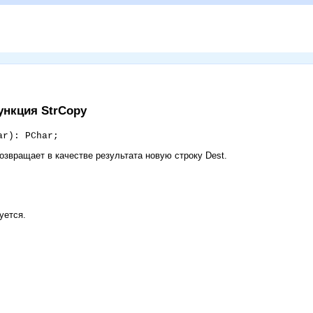
Функция StrCopy
ar): PChar;
Возвращает в качестве результата новую строку Dest.
уется.