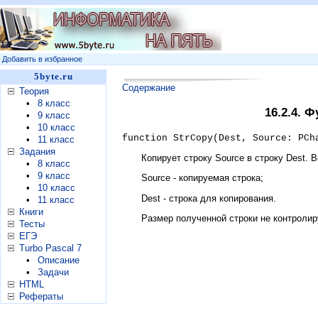
Добавить в избранное
5byte.ru
Содержание
Теория
•
8 класс
16.2.4. 
•
9 класс
•
10 класс
function StrCopy(Dest, Source: PCh
•
11 класс
Задания
Копирует строку Source в строку Dest. 
•
8 класс
•
9 класс
Source - копируемая строка;
•
10 класс
Dest - строка для копирования.
•
11 класс
Книги
Размер полученной строки не контролир
Тесты
ЕГЭ
Turbo Pascal 7
•
Описание
•
Задачи
HTML
Рефераты