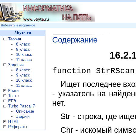
Добавить в избранное
5byte.ru
Содержание
Теория
•
8 класс
•
9 класс
16.2.
•
10 класс
•
11 класс
Задания
function StrRScan
•
8 класс
•
9 класс
•
10 класс
Ищет последнее вхож
•
11 класс
Книги
- указатель на найден
Тесты
нет.
ЕГЭ
Turbo Pascal 7
•
Описание
Str - строка, где ищ
•
Задачи
HTML
Рефераты
Chr - искомый симво