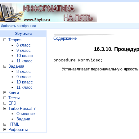
Добавить в избранное
5byte.ru
Содержание
Теория
•
8 класс
16.3.10. Процеду
•
9 класс
•
10 класс
procedure NormVideo;
•
11 класс
Задания
Устанавливает первоначальную яркость
•
8 класс
•
9 класс
•
10 класс
•
11 класс
Книги
Тесты
ЕГЭ
Turbo Pascal 7
•
Описание
•
Задачи
HTML
Рефераты