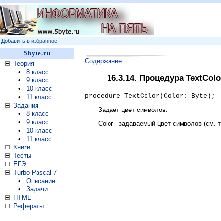
Добавить в избранное
5byte.ru
Содержание
Теория
•
8 класс
16.3.14. Процедура TextCoIo
•
9 класс
•
10 класс
procedure TextColor(Color: Byte);
•
11 класс
Задания
Задает цвет символов.
•
8 класс
•
9 класс
Color - задаваемый цвет символов (см. та
•
10 класс
•
11 класс
Книги
Тесты
ЕГЭ
Turbo Pascal 7
•
Описание
•
Задачи
HTML
Рефераты