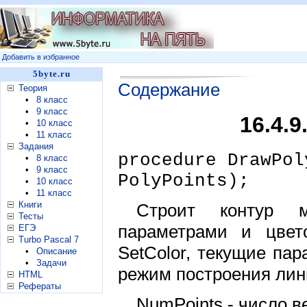
Добавить в избранное
5byte.ru
Содержание
Теория
•
8 класс
•
9 класс
16.4.
•
10 класс
•
11 класс
Задания
procedure DrawPol
•
8 класс
•
9 класс
PolyPoints);
•
10 класс
•
11 класс
Книги
Строит контур м
Тесты
параметрами и цвет
ЕГЭ
Turbo Pascal 7
SetColor, текущие пар
•
Описание
•
Задачи
режим построения лин
HTML
Рефераты
NumPoints - число в