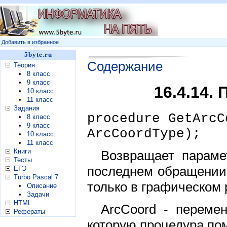
Добавить в избранное
5byte.ru
Содержание
Теория
•
8 класс
•
9 класс
16.4.14.
•
10 класс
•
11 класс
Задания
procedure GetArcC
•
8 класс
•
9 класс
ArcCoordType);
•
10 класс
•
11 класс
Книги
Возвращает параме
Тесты
последнем обращении 
ЕГЭ
Turbo Pascal 7
только в графическом
•
Описание
•
Задачи
HTML
ArcCoord - перемен
Рефераты
которую процедура по