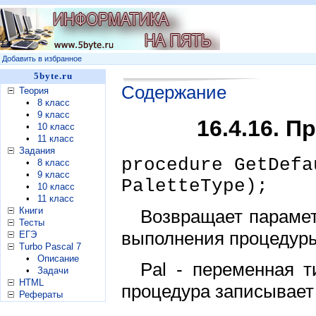
Добавить в избранное
5byte.ru
Содержание
Теория
•
8 класс
•
9 класс
16.4.16. П
•
10 класс
•
11 класс
Задания
procedure GetDefa
•
8 класс
•
9 класс
PaletteType);
•
10 класс
•
11 класс
Книги
Возвращает парамет
Тесты
выполнения процедуры 
ЕГЭ
Turbo Pascal 7
•
Описание
Pal - переменная ти
•
Задачи
HTML
процедура записывает
Рефераты