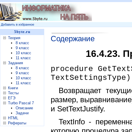
Добавить в избранное
5byte.ru
Содержание
Теория
•
8 класс
•
9 класс
16.4.23. 
•
10 класс
•
11 класс
Задания
procedure GetText
•
8 класс
•
9 класс
TextSettingsType)
•
10 класс
•
11 класс
Книги
Возвращает текущи
Тесты
размер, выравнивание)
ЕГЭ
Turbo Pascal 7
и SetTextJustify.
•
Описание
•
Задачи
HTML
TextInfo - переменн
Рефераты
которую процедура за