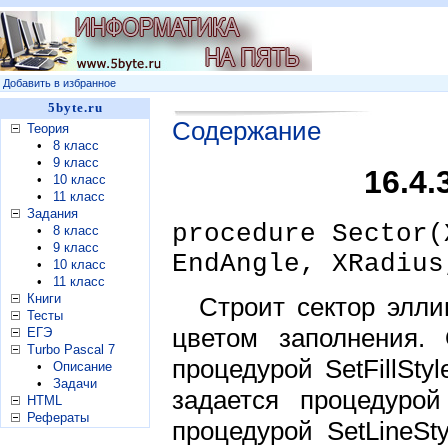
Добавить в избранное
5byte.ru
Содержание
Теория
•
8 класс
•
9 класс
16.4.
•
10 класс
•
11 класс
Задания
procedure Sector(
•
8 класс
•
9 класс
EndAngle, XRadius
•
10 класс
•
11 класс
Книги
Строит сектор элл
Тесты
цветом заполнения.
ЕГЭ
Turbo Pascal 7
процедурой SetFillStyl
•
Описание
•
Задачи
задается процедурой
HTML
Рефераты
процедурой SetLineSt