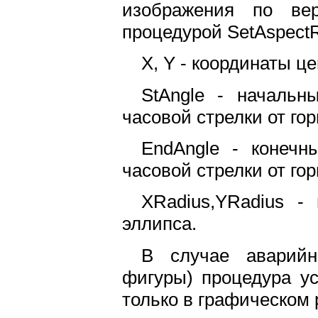
изображения по вер
процедурой SetAspectR
X, Y - координаты ц
StAngle - начальн
часовой стрелки от го
EndAngle - конечн
часовой стрелки от го
XRadius,YRadius -
эллипса.
В случае аварийн
фигуры) процедура ус
только в графическом