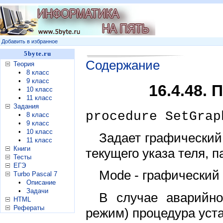
Добавить в избранное
5byte.ru
Содержание
Теория
•
8 класс
•
9 класс
16.4.48.
•
10 класс
•
11 класс
Задания
procedure SetGrap
•
8 класс
•
9 класс
•
10 класс
Задает графический
•
11 класс
Книги
текущего указа теля, п
Тесты
ЕГЭ
Mode - графический 
Turbo Pascal 7
•
Описание
•
Задачи
В случае аварийно
HTML
Рефераты
режим) процедура уста