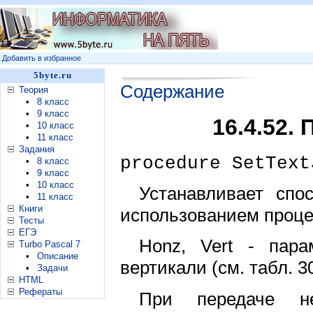
Добавить в избранное
5byte.ru
Содержание
Теория
•
8 класс
•
9 класс
16.4.52.
•
10 класс
•
11 класс
Задания
procedure SetText
•
8 класс
•
9 класс
•
10 класс
Устанавливает спо
•
11 класс
Книги
использованием процед
Тесты
ЕГЭ
Honz, Vert - пар
Turbo Pascal 7
•
Описание
вертикали (см. табл. 30
•
Задачи
HTML
Рефераты
При передаче н