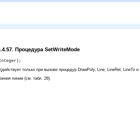
6.4.57. Процедура SetWriteMode
Integer);
ействует только при вызове процедур DrawPoly, Line, LineRel, LineTo и 
ния линии (см. табл. 28).