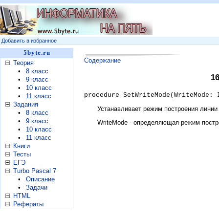
Добавить в избранное
5byte.ru
Содержание
Теория
•
8 класс
1
•
9 класс
•
10 класс
procedure SetWriteMode(WriteMode: 
•
11 класс
Задания
Устанавливает режим построения линии (д
•
8 класс
•
9 класс
WriteMode - определяющая режим построе
•
10 класс
•
11 класс
Книги
Тесты
ЕГЭ
Turbo Pascal 7
•
Описание
•
Задачи
HTML
Рефераты