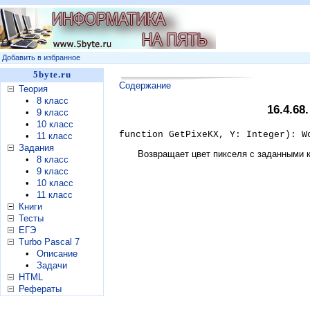
Добавить в избранное
5byte.ru
Содержание
Теория
•
8 класс
16.4.68
•
9 класс
•
10 класс
function GetPixeKX, Y: Integer): W
•
11 класс
Задания
Возвращает цвет пикселя с заданными 
•
8 класс
•
9 класс
•
10 класс
•
11 класс
Книги
Тесты
ЕГЭ
Turbo Pascal 7
•
Описание
•
Задачи
HTML
Рефераты