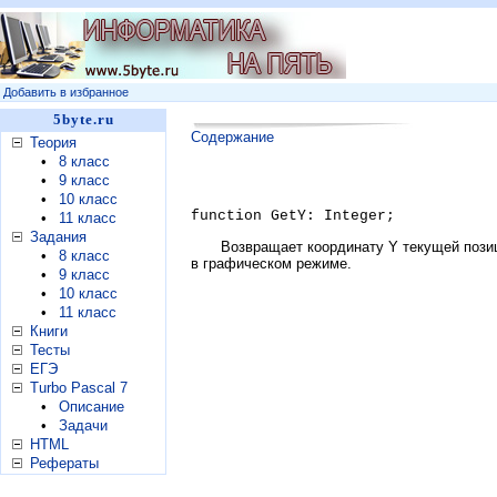
Добавить в избранное
5byte.ru
Содержание
Теория
•
8 класс
•
9 класс
•
10 класс
function GetY: Integer;
•
11 класс
Задания
Возвращает координату Y текущей позиц
•
8 класс
в графическом режиме.
•
9 класс
•
10 класс
•
11 класс
Книги
Тесты
ЕГЭ
Turbo Pascal 7
•
Описание
•
Задачи
HTML
Рефераты