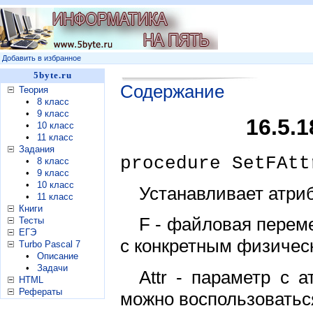
Добавить в избранное
5byte.ru
Содержание
Теория
•
8 класс
•
9 класс
16.5.
•
10 класс
•
11 класс
Задания
procedure SetFAtt
•
8 класс
•
9 класс
•
10 класс
Устанавливает атри
•
11 класс
Книги
F - файловая переме
Тесты
ЕГЭ
с конкретным физичес
Turbo Pascal 7
•
Описание
•
Задачи
Attr - параметр с 
HTML
Рефераты
можно воспользоваться