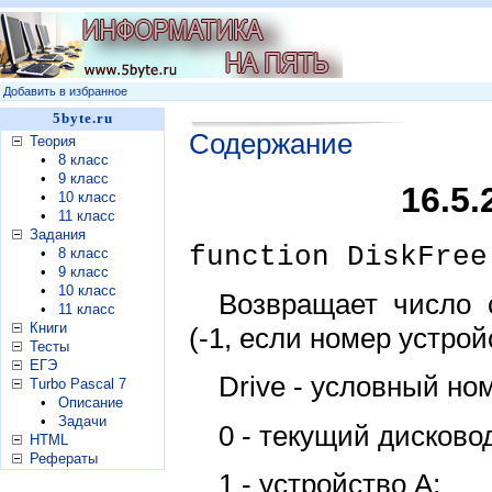
Добавить в избранное
5byte.ru
Содержание
Теория
•
8 класс
•
9 класс
16.5.
•
10 класс
•
11 класс
Задания
function DiskFree
•
8 класс
•
9 класс
•
10 класс
Возвращает число 
•
11 класс
Книги
(-1, если номер устрой
Тесты
ЕГЭ
Drive - условный н
Turbo Pascal 7
•
Описание
•
Задачи
0 - текущий дисково
HTML
Рефераты
1 - устройство А;