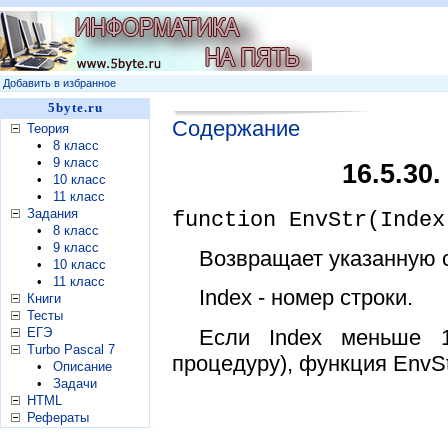
Добавить в избранное
5byte.ru
Содержание
Теория
•
8 класс
•
9 класс
16.5.30
•
10 класс
•
11 класс
Задания
function EnvStr(Index
•
8 класс
•
9 класс
Возвращает указанную 
•
10 класс
•
11 класс
Index - номер строки.
Книги
Тесты
Если Index меньше 
ЕГЭ
Turbo Pascal 7
процедуру), функция EnvSt
•
Описание
•
Задачи
HTML
Рефераты