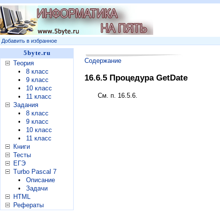
Добавить в избранное
5byte.ru
Содержание
Теория
•
8 класс
16.6.5 Процедура GetDate
•
9 класс
•
10 класс
См. п. 16.5.6.
•
11 класс
Задания
•
8 класс
•
9 класс
•
10 класс
•
11 класс
Книги
Тесты
ЕГЭ
Turbo Pascal 7
•
Описание
•
Задачи
HTML
Рефераты