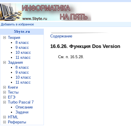
Добавить в избранное
5byte.ru
Содержание
Теория
•
8 класс
16.6.26. Функция Dos Version
•
9 класс
•
10 класс
См. п. 16.5.28.
•
11 класс
Задания
•
8 класс
•
9 класс
•
10 класс
•
11 класс
Книги
Тесты
ЕГЭ
Turbo Pascal 7
•
Описание
•
Задачи
HTML
Рефераты