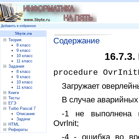
Добавить в избранное
5byte.ru
Содержание
Теория
•
8 класс
•
9 класс
16.7.3
•
10 класс
•
11 класс
Задания
procedure OvrInit
•
8 класс
•
9 класс
•
10 класс
Загружает оверлейн
•
11 класс
Книги
В случае аварийных
Тесты
ЕГЭ
Turbo Pascal 7
-1 не выполнена 
•
Описание
•
Задачи
Ovrlnit;
HTML
Рефераты
-4 - ошибка во вр