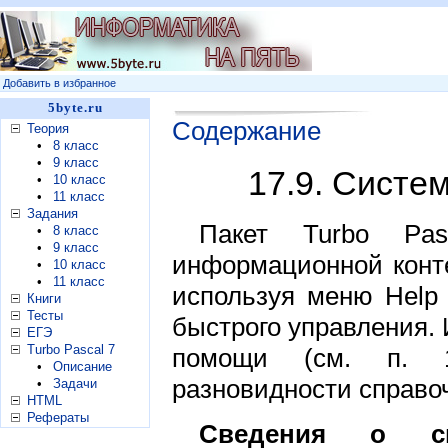
Добавить в избранное
5byte.ru
Содержание
Теория
•
8 класс
•
9 класс
17.9. Сист
•
10 класс
•
11 класс
Задания
Пакет Turbo Pa
•
8 класс
•
9 класс
информационной конт
•
10 класс
•
11 класс
используя меню Help 
Книги
Тесты
быстрого управления.
ЕГЭ
Turbo Pascal 7
помощи (см. п. 1
•
Описание
разновидности справо
•
Задачи
HTML
Рефераты
Сведения о си