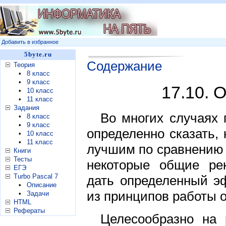
Добавить в избранное
5byte.ru
Содержание
Теория
•
8 класс
•
9 класс
17.10. 
•
10 класс
•
11 класс
Задания
Во многих случаях 
•
8 класс
•
9 класс
определенно сказать,
•
10 класс
•
11 класс
лучшим по сравнению 
Книги
Тесты
некоторые общие ре
ЕГЭ
Turbo Pascal 7
дать определенный э
•
Описание
из принципов работы 
•
Задачи
HTML
Рефераты
Целесообразно на 